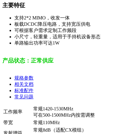
主要特征
支持2*2 MIMO，收发一体
板载DCDC降压电路，支持宽压供电
可根据客户需求定制工作频段
小尺寸，轻重量，适用于手持机设备形态
单路输出功率可达1W
产品状态：正常供应
规格参数
相关文档
标准配件
常见问题
常规1420-1530MHz
工作频率
可在500-1500MHz内按需调整
带宽
常规110MHz
常规8dB（适配CX模组）
发射增益