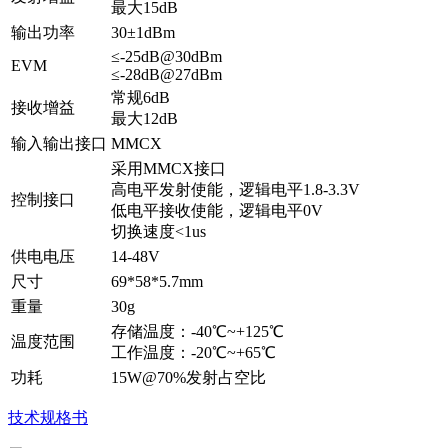
最大15dB
输出功率
30±1dBm
≤-25dB@30dBm
EVM
≤-28dB@27dBm
常规6dB
接收增益
最大12dB
输入输出接口
MMCX
采用MMCX接口
高电平发射使能，逻辑电平1.8-3.3V
控制接口
低电平接收使能，逻辑电平0V
切换速度<1us
供电电压
14-48V
尺寸
69*58*5.7mm
重量
30g
存储温度：-40℃~+125℃
温度范围
工作温度：-20℃~+65℃
功耗
15W@70%发射占空比
技术规格书