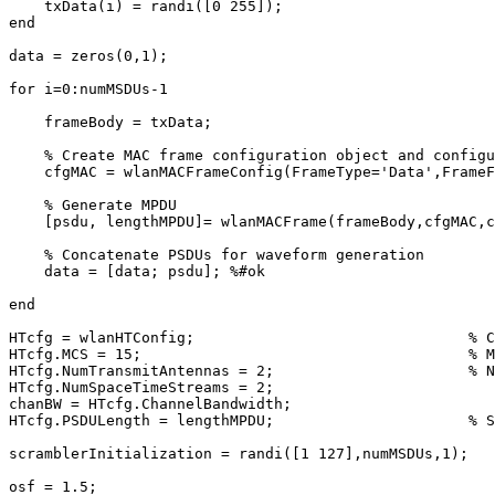
    txData(i) = randi([0 255]);

end

data = zeros(0,1);

for i=0:numMSDUs-1

    frameBody = txData;

    % Create MAC frame configuration object and configu
    cfgMAC = wlanMACFrameConfig(FrameType='Data',FrameF
    % Generate MPDU

    [psdu, lengthMPDU]= wlanMACFrame(frameBody,cfgMAC,c
    % Concatenate PSDUs for waveform generation

    data = [data; psdu]; %#ok
end

HTcfg = wlanHTConfig;                               % C
HTcfg.MCS = 15;                                     % M
HTcfg.NumTransmitAntennas = 2;                      % N
HTcfg.NumSpaceTimeStreams = 2;

chanBW = HTcfg.ChannelBandwidth;

HTcfg.PSDULength = lengthMPDU;                      % S
scramblerInitialization = randi([1 127],numMSDUs,1);

osf = 1.5;
