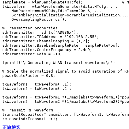
sampleRate = wlanSampleRate(HTcfg);                 % N
txWaveform = wlanWaveformGenerator(data,HTcfg, ...

    NumPackets=numMSDUs,IdleTime=20e-6, ...

    ScramblerInitialization=scramblerInitialization,...

    OversamplingFactor=osf);

% Transmitter properties

sdrTransmitter = sdrtx('AD936x');

sdrTransmitter.IPAddress = '192.168.2.55';

sdrTransmitter.ChannelMapping = [1,2];

sdrTransmitter.BasebandSampleRate = sampleRate*osf;

sdrTransmitter.CenterFrequency = 2.4e9;

sdrTransmitter.Gain = -10;

fprintf('\nGenerating WLAN transmit waveform:\n')

% Scale the normalized signal to avoid saturation of RF
powerScaleFactor = 0.8;

txWaveform1 = txWaveform(:,1);

txWaveform2 = txWaveform(:,2);

txWaveform1 = txWaveform1.*(1/max(abs(txWaveform1))*pow
txWaveform2 = txWaveform2.*(1/max(abs(txWaveform2))*pow
% Transmit RF waveform

transmitRepeat(sdrTransmitter, [txWaveform1, txWaveform
正旗博客