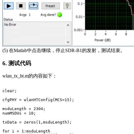
(5) 在Matlab中点击继续，停止SDR-B1的发射，测试结束。
6. 测试代码
wlan_tx_ht.m的内容如下：
clear;

cfgPHY = wlanHTConfig(MCS=15);  

msduLength = 2304;                                     
numMSDUs = 10;

txData = zeros(1,msduLength);

for i = 1:msduLength
